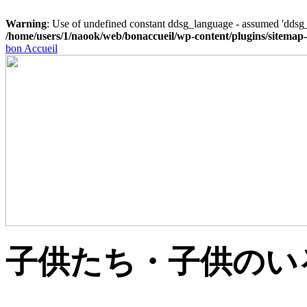
Warning
: Use of undefined constant ddsg_language - assumed 'ddsg_l
/home/users/1/naook/web/bonaccueil/wp-content/plugins/sitemap
bon Accueil
⼦供たち・⼦供のい