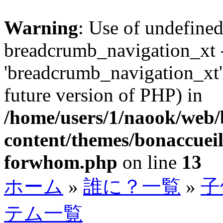
Warning
: Use of undefined
breadcrumb_navigation_xt 
'breadcrumb_navigation_xt' 
future version of PHP) in
/home/users/1/naook/web/
content/themes/bonaccueil
forwhom.php
on line
13
ホーム
»
誰に？一覧
»
⼦
テム一覧