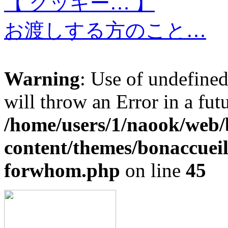
【 クッキー… 】
お渡しする方のこと…
Warning
: Use of undefine
will throw an Error in a fut
/home/users/1/naook/web/
content/themes/bonaccueil
forwhom.php
on line
45