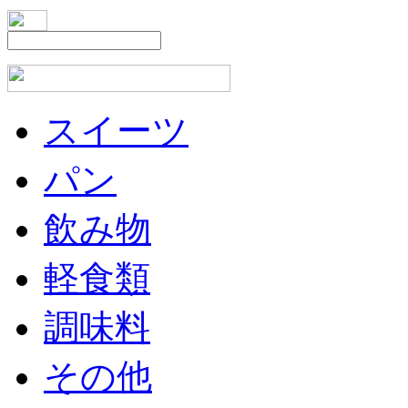
スイーツ
パン
飲み物
軽食類
調味料
その他