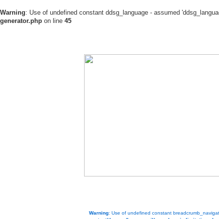
Warning
: Use of undefined constant ddsg_language - assumed 'ddsg_language'
generator.php
on line
45
期間限定アイテム一覧
Warning
: Use of undefined constant breadcrumb_navigatio