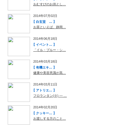
おむすびのお供とし…
2014年07月02日
【 白玄堂 … 】
お茶といえば、静岡…
2014年06月18日
【 イベント… 】
「イル・プルー・シ…
2014年03月18日
【 有機エキ… 】
健康や美容意識が高…
2014年03月11日
【 アトリエ… 】
フロランタン(※) ― …
2014年02月20日
【 クッキー… 】
お渡しする方のこと…