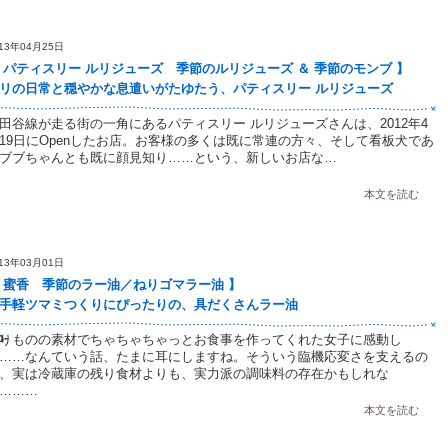
013年04月25日
 パティスリー ルリジューズ 季節のルリジューズ ＆ 季節のモンブ 】
リの日常と穏やかな息遣いがたゆたう、パティスリー ルリジューズ
田谷線が走る街の一角にあるパティスリー ルリジューズさんは、2012年4
19日にOpenしたお店。お客様の多くは既に常連の方々、そして看板犬であ
ブブちゃんとも既に顔見知り……という、新しいお店な…
本文を読む
013年03月01日
 蜜香 季節のラー油／ねりゴマラー油 】
手軽ツマミつくりにぴったりの、具だくさんラー油
p-
りものの素材でちゃちゃちゃっとお食事を作ってくれた女子に感動し
……なんていう話、たまに耳にしますね。そういう臨機応変さを支えるの
、実は冷蔵庫の残り食材よりも、実力派の調味料の存在かもしれな
………
本文を読む