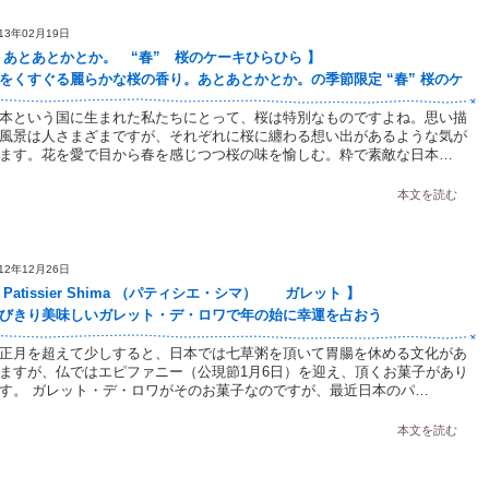
013年02月19日
 あとあとかとか。 “春” 桜のケーキひらひら 】
をくすぐる麗らかな桜の香り。あとあとかとか。の季節限定 “春” 桜のケ
キひらひら
本という国に生まれた私たちにとって、桜は特別なものですよね。思い描
風景は人さまざまですが、それぞれに桜に纏わる想い出があるような気が
ます。花を愛で目から春を感じつつ桜の味を愉しむ。粋で素敵な日本…
本文を読む
012年12月26日
 Patissier Shima （パティシエ・シマ） ガレット 】
びきり美味しいガレット・デ・ロワで年の始に幸運を占おう
正月を超えて少しすると、日本では七草粥を頂いて胃腸を休める文化があ
ますが、仏ではエピファニー（公現節1月6日）を迎え、頂くお菓子があり
す。 ガレット・デ・ロワがそのお菓子なのですが、最近日本のパ…
本文を読む