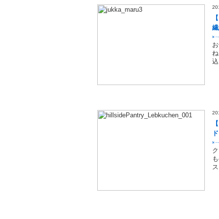
2
【
繊
お
ね
込
2
【
ド
ク
も
ス