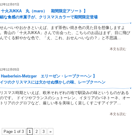
012年12月07日
 十火JUKKA 丸（maro） 期間限定アソート 】
細な食感の米菓子が、クリスマスカラーで期間限定登場
せんべいやおかきといえば、まず茶色い焼き色の見た目を想像しますよ
。青山の「十火JUKKA」さんで出会った、こちらのお品はまず、目に飛び
んでくる鮮やかな色で、「え、これ、おせんべいなの？」と不思議…
本文を読む
012年12月05日
 Haeberlein-Metzger エリーゼン・レープクーヘン 】
イツのクリスマスには欠かせぬ懐かしの味、レープクーヘン
リスマス時期といえば、欧米それぞれの地で馴染みの味というものがある
のです。 ドイツやフランスのシュトーレン、イタリアのパネトーネ、オー
トリアのクグロフなど、厳しい冬を美味しく楽しくすごすアイデア…
本文を読む
Page 1 of 3
1
2
3
»