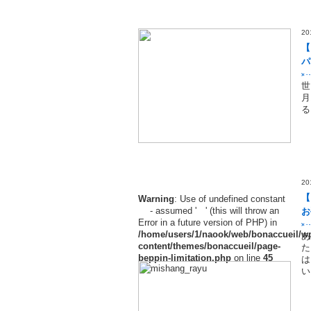
2
【
パ
世
月
る
2
【
Warning
: Use of undefined constant
- assumed ' ' (this will throw an
お
Error in a future version of PHP) in
/home/users/1/naook/web/bonaccueil/w
あ
content/themes/bonaccueil/page-
た
beppin-limitation.php
on line
45
は
い