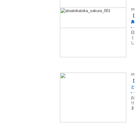
2
【
鼻
ー
日
く
し
2
【
と
お
り
ま