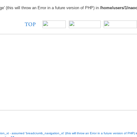
 (this will throw an Error in a future version of PHP) in
/home/users/1/naoo
n_xt - assumed 'breadcrumb_navigation_xt' (this will throw an Error in a future version of PHP) 