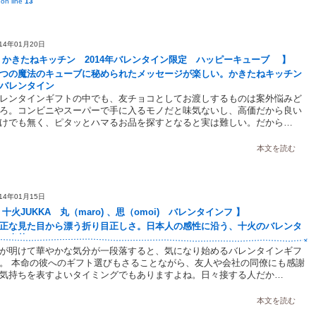
on line
13
014年01月20日
 かきたねキッチン 2014年バレンタイン限定 ハッピーキューブ 】
つの魔法のキューブに秘められたメッセージが楽しい。かきたねキッチン
バレンタイン
レンタインギフトの中でも、友チョコとしてお渡しするものは案外悩みど
ろ。コンビニやスーパーで手に入るモノだと味気ないし、高価だから良い
けでも無く、ピタッとハマるお品を探すとなると実は難しい。だから…
本文を読む
014年01月15日
 十火JUKKA 丸（maro) 、思（omoi) バレンタインフ 】
正な見た目から漂う折り目正しさ。日本人の感性に沿う、十火のバレンタ
ン米菓
が明けて華やかな気分が一段落すると、気になり始めるバレンタインギフ
。 本命の彼へのギフト選びもさることながら、友人や会社の同僚にも感謝
気持ちを表すよいタイミングでもありますよね。日々接する人だか…
本文を読む