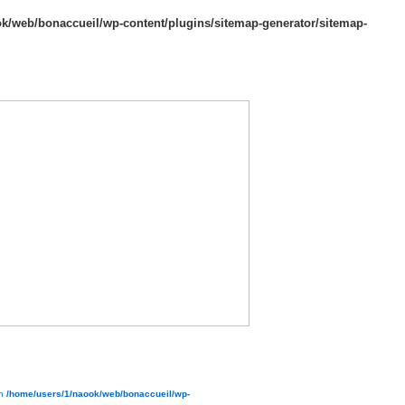
k/web/bonaccueil/wp-content/plugins/sitemap-generator/sitemap-
in
/home/users/1/naook/web/bonaccueil/wp-