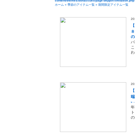
content/themes/bonaccueil/page-beppin-limitation.php
ホーム
»
季節のアイテム一覧
»
期間限定アイテム一覧
2
【
８
の
バ
こ
わ
2
【
端
イ
年
ト
の