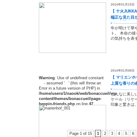
2014年01月15日
【 十火JUKK
端正な見た目
イン米菓
年が明けて華
ト。 本命の
の気持ちを表
2014年01月06日
【 マリエンホ
Warning
: Use of undefined constant
- assumed ' ' (this will throw an
上質な香りの
Error in a future version of PHP) in
/home/users/1/naook/web/bonaccueil/wp-
こんなに美し
content/themes/bonaccueil/page-
ケール（リケ
beppin-friends.php
on line
47
印象と驚きは
Page 1 of 15
1
2
3
4
5
6