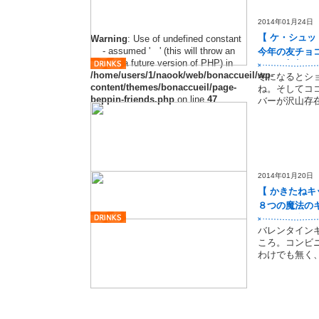
2014年01月24日
【 ケ・シュ
Warning
: Use of undefined constant
- assumed ' ' (this will throw an
今年の友チョ
Error in a future version of PHP) in
コアは如何？
/home/users/1/naook/web/bonaccueil/wp-
冬になるとシ
content/themes/bonaccueil/page-
ね。そしてコ
beppin-friends.php
on line
47
バーが沢山存
2014年01月20日
【 かきたねキ
８つの魔法の
のバレンタイ
バレンタイン
ころ。コンビ
わけでも無く