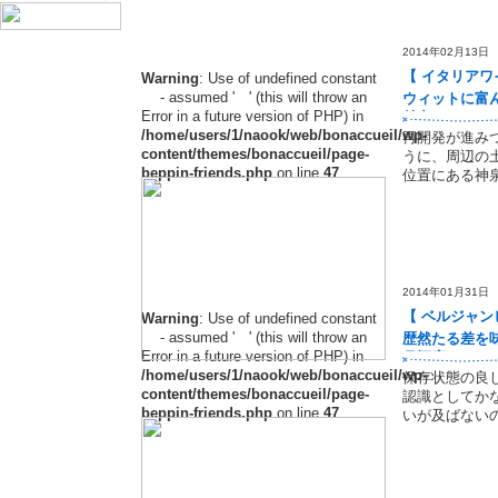
2014年02月13日
【 イタリア
Warning
: Use of undefined constant
- assumed ' ' (this will throw an
ウィットに富
Error in a future version of PHP) in
魅力
/home/users/1/naook/web/bonaccueil/wp-
再開発が進み
content/themes/bonaccueil/page-
うに、周辺の
beppin-friends.php
on line
47
位置にある神
2014年01月31日
【 ベルジャ
Warning
: Use of undefined constant
- assumed ' ' (this will throw an
歴然たる差を
Error in a future version of PHP) in
月酒店＞
/home/users/1/naook/web/bonaccueil/wp-
保存状態の良
content/themes/bonaccueil/page-
認識としてか
beppin-friends.php
on line
47
いが及ばない